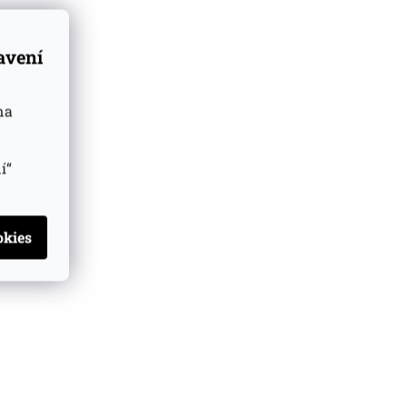
tavení
na
í“