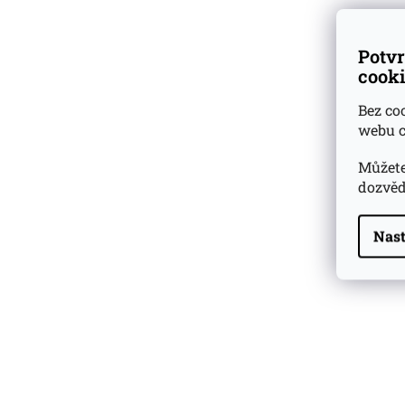
Potvr
cooki
Bez co
webu c
Můžete
dozvěd
Nast
Highland Park 22 YO
Whisky Essence No. 10
0,02l 51,4%
179 Kč
Barcelo Imperial Rum
Premium Blend 40
Aniversario
0,7l 43%
2 590 Kč