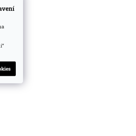
tavení
na
í“