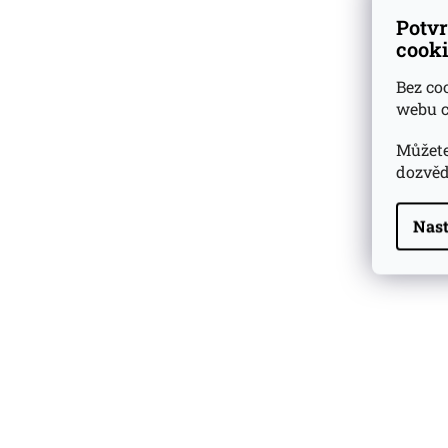
Potvr
cooki
Bez co
webu c
Můžete
dozvěd
Nast
Highland Park 22 YO
Whisky Essence No. 10
0,02l 51,4%
179 Kč
Barcelo Imperial Rum
Premium Blend 40
Aniversario
0,7l 43%
2 590 Kč
Veuve Clicquot Ponsardin