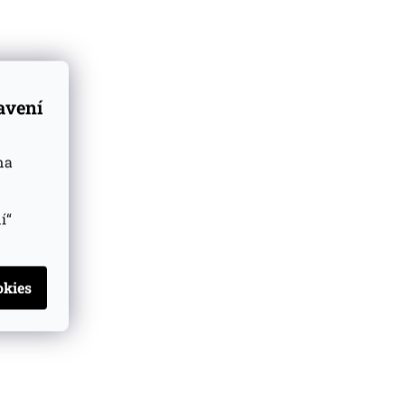
míchaných
 Pinwinnie
rry matured,
tavení
na
í“