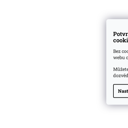
pouze palírny n
whisky společnos
Dárkové
degustační sady
Royal. Teprve od 
17-letá, 21-letá a
Ověřeno
zákazníky
Potvr
cooki
Bez co
webu c
Můžete
dozvěd
Nast
Highland Park 22 YO
Whisky Essence No. 10
0,02l 51,4%