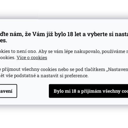
a Orknejských ostrovech). Většina produkce se používá do 
ti Inver House: Catton's, Hankey Bannister, MacArthur's a
roku 1997 se stáčí i single malt - 8-letá, 12-letá, 15-letá she
td.
ďte nám, že Vám již bylo 18 let a vyberte si nas
es.
okies to není ono. Aby se vám lépe nakupovalo, používáme 
ookies.
Více o cookies
 přijmout všechny cookies nebo se pod tlačítkem „Nastaven
ět vše podstatné a nastavit si preference.
avení