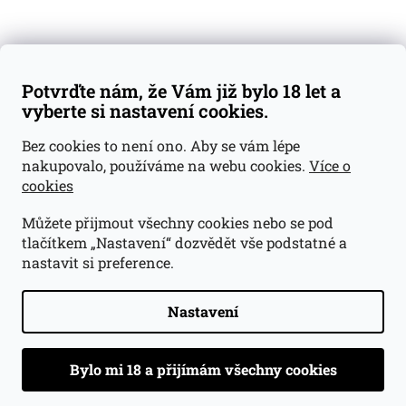
Doprava a platba
Obchodní podmínky
Reklamace
Potvrďte nám, že Vám již bylo 18 let a
GDPR
vyberte si nastavení cookies.
Kontakty
Bez cookies to není ono. Aby se vám lépe
nakupovalo, používáme na webu cookies.
Více o
jan@dramroom.cz
cookies
+420 774 400 491
Můžete přijmout všechny cookies nebo se pod
Odběrná místa
tlačítkem „Nastavení“ dozvědět vše podstatné a
nastavit si preference.
Velká Ohrada - Lihovarek
Prusíkova 2577/16
Praha 13
Nastavení
15500
Navigovat do obchodu
.