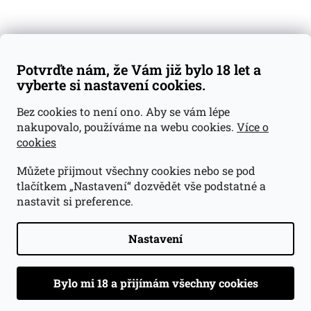
Doprava a platba
Obchodní podmínky
Reklamace
Potvrďte nám, že Vám již bylo 18 let a
GDPR
vyberte si nastavení cookies.
Kontakty
Bez cookies to není ono. Aby se vám lépe
nakupovalo, používáme na webu cookies.
Více o
jan@dramroom.cz
cookies
+420 774 400 491
Můžete přijmout všechny cookies nebo se pod
Odběrná místa
tlačítkem „Nastavení“ dozvědět vše podstatné a
nastavit si preference.
Velká Ohrada - Lihovarek
Prusíkova 2577/16
Praha 13
Nastavení
15500
Navigovat do obchodu
.