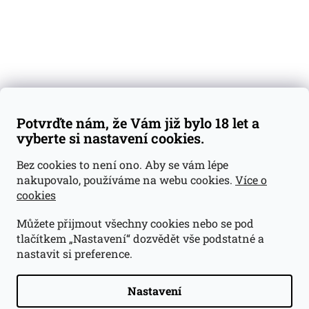
Kontakty
Váš nákup
Doprava a platba
Obchodní podmínky
Reklamace
Potvrďte nám, že Vám již bylo 18 let a
GDPR
vyberte si nastavení cookies.
Kontakty
Bez cookies to není ono. Aby se vám lépe
nakupovalo, používáme na webu cookies.
Více o
jan@dramroom.cz
cookies
+420 774 400 491
Můžete přijmout všechny cookies nebo se pod
Odběrná místa
tlačítkem „Nastavení“ dozvědět vše podstatné a
nastavit si preference.
Velká Ohrada - Lihovarek
Prusíkova 2577/16
Praha 13
Nastavení
15500