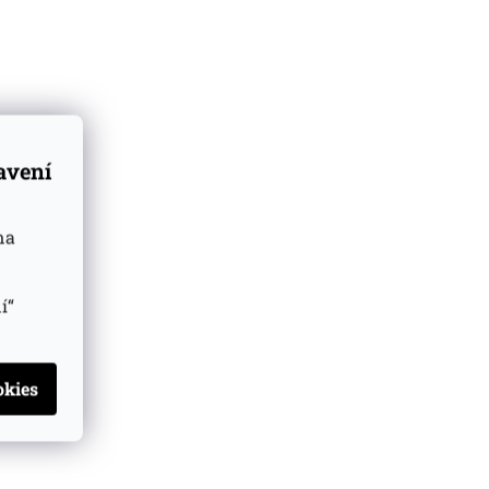
tavení
na
í“