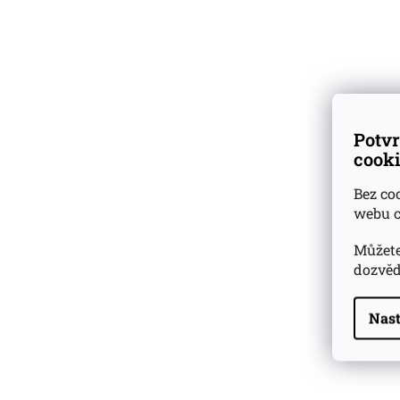
vzorky
k nákupu lahví
Skladem
přes 500 druhů
vzorků rumů a whisky
Dárkové
degustační sady
Potvr
cooki
Ověřeno
zákazníky
Bez co
webu c
Můžete
dozvěd
Nast