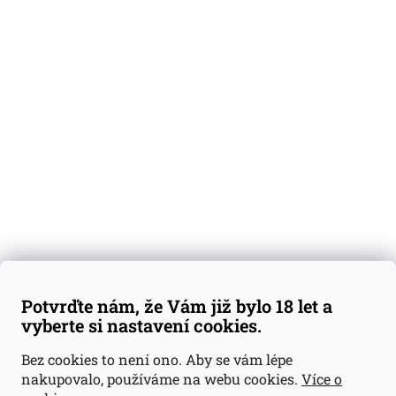
O nás
Degustační vzorky
Dárkové sady
Předplatné
Blog
Kontakty
Váš nákup
Doprava a platba
Obchodní podmínky
Reklamace
Potvrďte nám, že Vám již bylo 18 let a
GDPR
vyberte si nastavení cookies.
Kontakty
Bez cookies to není ono. Aby se vám lépe
nakupovalo, používáme na webu cookies.
Více o
jan@dramroom.cz