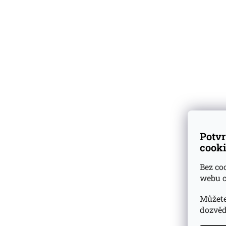
SLUŽBY / B2B
BLOG
ZNAČKY
Vyzkoušejte
degustační
vzorky
k nákupu lahví
Potvr
Skladem
přes 500 druhů
cooki
vzorků rumů a whisky
Bez co
webu c
Dárkové
degustační sady
Můžete
Ověřeno
zákazníky
dozvěd