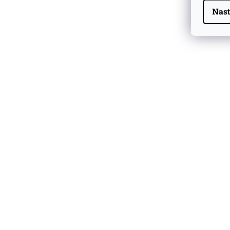
Nast
Highland Park 22 YO
Whisky Essence No. 10
0,02l 51,4%
179 Kč
Barcelo Imperial Rum
Premium Blend 40
Aniversario
0,7l 43%
2 590 Kč
Veuve Clicquot Ponsardin
Arrow Orange/Blue 0.75l