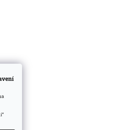
tavení
na
í“