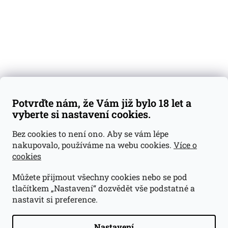
Blog
Kontakty
Váš nákup
Doprava a platba
Obchodní podmínky
Reklamace
Potvrďte nám, že Vám již bylo 18 let a
GDPR
vyberte si nastavení cookies.
Kontakty
Bez cookies to není ono. Aby se vám lépe
nakupovalo, používáme na webu cookies.
Více o
jan@dramroom.cz
cookies
+420 774 400 491
Můžete přijmout všechny cookies nebo se pod
Odběrná místa
tlačítkem „Nastavení“ dozvědět vše podstatné a
nastavit si preference.
Velká Ohrada - Lihovarek
Prusíkova 2577/16
Praha 13
Nastavení