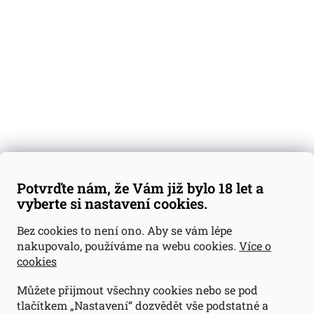
Degustační vzorky
Dárkové sady
Předplatné
Blog
Kontakty
Váš nákup
Doprava a platba
Obchodní podmínky
Reklamace
Potvrďte nám, že Vám již bylo 18 let a
GDPR
vyberte si nastavení cookies.
Kontakty
Bez cookies to není ono. Aby se vám lépe
nakupovalo, používáme na webu cookies.
Více o
jan@dramroom.cz
cookies
+420 774 400 491
Můžete přijmout všechny cookies nebo se pod
Odběrná místa
tlačítkem „Nastavení“ dozvědět vše podstatné a