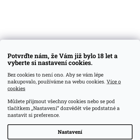
Kontakty
Váš nákup
Doprava a platba
Obchodní podmínky
Reklamace
Potvrďte nám, že Vám již bylo 18 let a
GDPR
vyberte si nastavení cookies.
Kontakty
Bez cookies to není ono. Aby se vám lépe
nakupovalo, používáme na webu cookies.
Více o
jan@dramroom.cz
cookies
+420 774 400 491
Můžete přijmout všechny cookies nebo se pod
Odběrná místa
tlačítkem „Nastavení“ dozvědět vše podstatné a
nastavit si preference.
Velká Ohrada - Lihovarek
Prusíkova 2577/16
Praha 13
Nastavení
15500