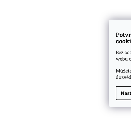
Dárkové
degustační sady
Ověřeno
zákazníky
Potvr
cooki
Bez co
webu c
Můžete
dozvěd
Nast
Highland Park 22 YO
Whisky Essence No. 10
0,02l 51,4%