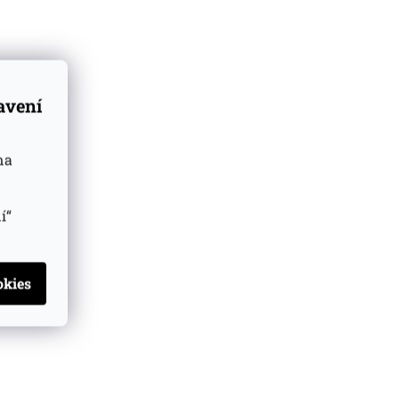
tavení
na
í“