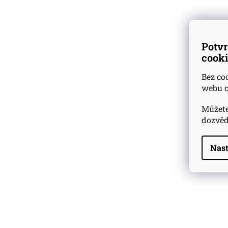
Dárkové
degustační sady
Potvr
Ověřeno
zákazníky
cooki
Bez co
webu c
Můžete
dozvěd
Nast
Highland Park 22 YO
Whisky Essence No. 10
0,02l 51,4%