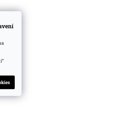
tavení
na
í“