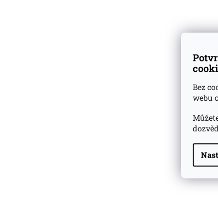
Dárkové
degustační sady
Ověřeno
zákazníky
Potvr
cooki
Bez co
webu c
Můžete
dozvěd
Nast
Highland Park 22 YO
Whisky Essence No. 10
0,02l 51,4%