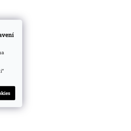
tavení
na
í“