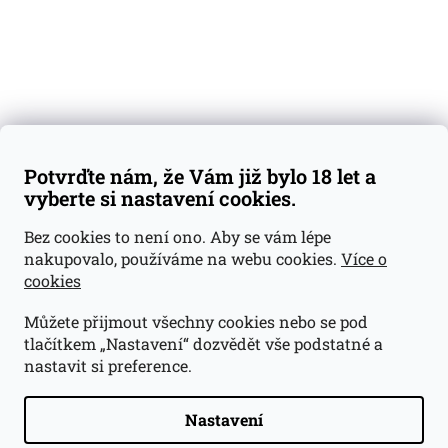
Kontakty
Váš nákup
Doprava a platba
Obchodní podmínky
Reklamace
Potvrďte nám, že Vám již bylo 18 let a
GDPR
vyberte si nastavení cookies.
Kontakty
Bez cookies to není ono. Aby se vám lépe
nakupovalo, používáme na webu cookies.
Více o
jan@dramroom.cz
cookies
+420 774 400 491
Můžete přijmout všechny cookies nebo se pod
Odběrná místa
tlačítkem „Nastavení“ dozvědět vše podstatné a
nastavit si preference.
Velká Ohrada - Lihovarek
Prusíkova 2577/16
Praha 13
Nastavení
15500