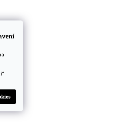
tavení
na
í“