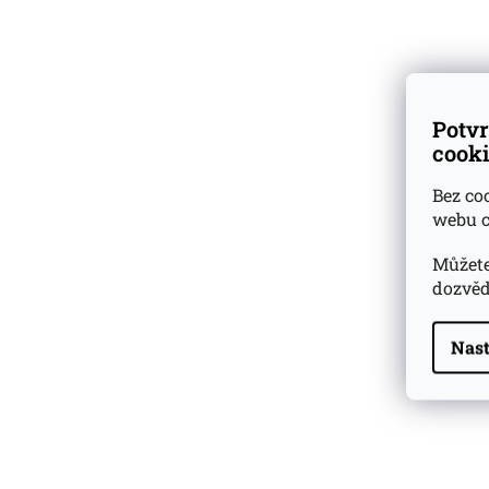
Dárkové
degustační sady
Ověřeno
zákazníky
Potvr
cooki
Bez co
webu c
Můžete
dozvěd
Nast
Highland Park 22 YO
Whisky Essence No. 10
0,02l 51,4%