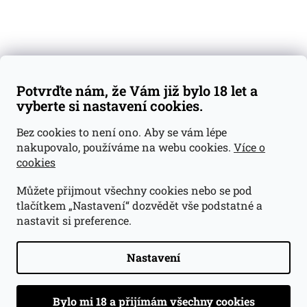
Váš nákup
Doprava a platba
Obchodní podmínky
Reklamace
Potvrďte nám, že Vám již bylo 18 let a
GDPR
vyberte si nastavení cookies.
Kontakty
Bez cookies to není ono. Aby se vám lépe
nakupovalo, používáme na webu cookies.
Více o
jan@dramroom.cz
cookies
+420 774 400 491
Můžete přijmout všechny cookies nebo se pod
Odběrná místa
tlačítkem „Nastavení“ dozvědět vše podstatné a
nastavit si preference.
Velká Ohrada - Lihovarek
Prusíkova 2577/16
Praha 13
Nastavení
15500
Navigovat do obchodu
.