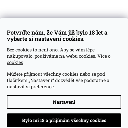
Doprava a platba
Obchodní podmínky
Reklamace
Potvrďte nám, že Vám již bylo 18 let a
GDPR
vyberte si nastavení cookies.
Kontakty
Bez cookies to není ono. Aby se vám lépe
nakupovalo, používáme na webu cookies.
Více o
jan@dramroom.cz
cookies
+420 774 400 491
Můžete přijmout všechny cookies nebo se pod
Odběrná místa
tlačítkem „Nastavení“ dozvědět vše podstatné a
nastavit si preference.
Velká Ohrada - Lihovarek
Prusíkova 2577/16
Praha 13
Nastavení
15500
Navigovat do obchodu
.