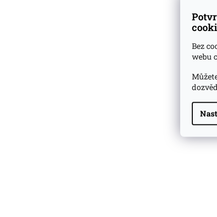
Potvr
cooki
Bez co
webu c
Můžete
dozvěd
Nast
Highland Park 22 YO
Whisky Essence No. 10
0,02l 51,4%
179 Kč
Barcelo Imperial Rum
Premium Blend 40
Aniversario
0,7l 43%
2 590 Kč