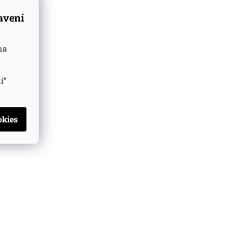
tavení
na
í“