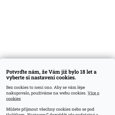
Degustační vzorky
Dárkové sady
Předplatné
Blog
Kontakty
Váš nákup
Doprava a platba
Obchodní podmínky
Reklamace
Potvrďte nám, že Vám již bylo 18 let a
GDPR
vyberte si nastavení cookies.
Kontakty
Bez cookies to není ono. Aby se vám lépe
nakupovalo, používáme na webu cookies.
Více o
jan@dramroom.cz
cookies
+420 774 400 491
Můžete přijmout všechny cookies nebo se pod
Odběrná místa
tlačítkem „Nastavení“ dozvědět vše podstatné a