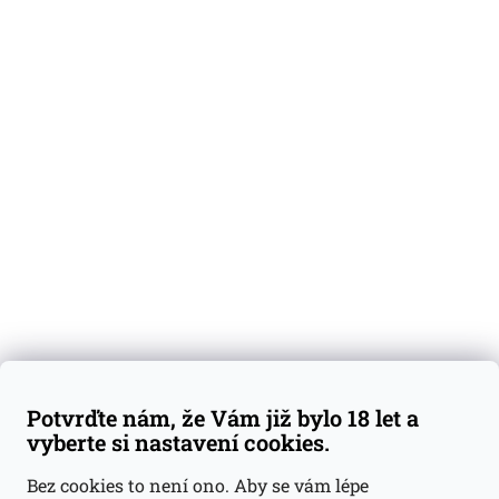
O nás
Degustační vzorky
Dárkové sady
Předplatné
Blog
Kontakty
Váš nákup
Doprava a platba
Obchodní podmínky
Reklamace
Potvrďte nám, že Vám již bylo 18 let a
GDPR
vyberte si nastavení cookies.
Kontakty
Bez cookies to není ono. Aby se vám lépe