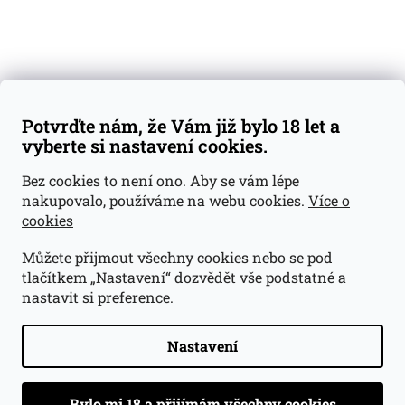
Váš nákup
Doprava a platba
Obchodní podmínky
Reklamace
Potvrďte nám, že Vám již bylo 18 let a
GDPR
vyberte si nastavení cookies.
Kontakty
Bez cookies to není ono. Aby se vám lépe
nakupovalo, používáme na webu cookies.
Více o
jan@dramroom.cz
cookies
+420 774 400 491
Můžete přijmout všechny cookies nebo se pod
Odběrná místa
tlačítkem „Nastavení“ dozvědět vše podstatné a
nastavit si preference.
Velká Ohrada - Lihovarek
Prusíkova 2577/16
Praha 13
Nastavení
15500
Navigovat do obchodu
.