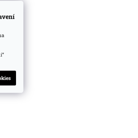
tavení
na
í“