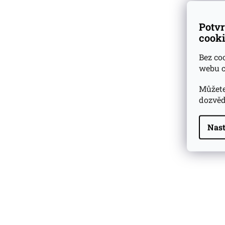
Potvr
cooki
Bez co
webu c
Můžete
dozvěd
Nast
Highland Park 22 YO
Whisky Essence No. 10
0,02l 51,4%
179 Kč
Barcelo Imperial Rum
Premium Blend 40
Aniversario
0,7l 43%
2 590 Kč