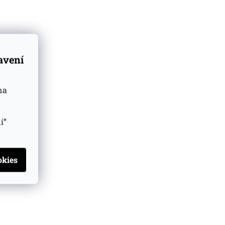
tavení
na
í“