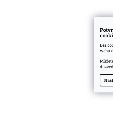
Dárkové
degustační sady
Ověřeno
zákazníky
Potvr
cooki
Bez co
webu c
Můžete
dozvěd
Nast
Highland Park 22 YO
Whisky Essence No. 10
0,02l 51,4%