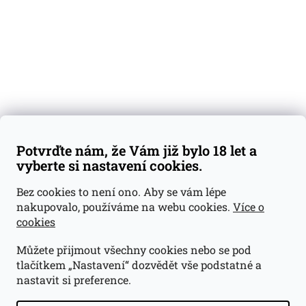
Předplatné
Blog
Kontakty
Váš nákup
Doprava a platba
Obchodní podmínky
Reklamace
Potvrďte nám, že Vám již bylo 18 let a
GDPR
vyberte si nastavení cookies.
Kontakty
Bez cookies to není ono. Aby se vám lépe
nakupovalo, používáme na webu cookies.
Více o
jan@dramroom.cz
cookies
+420 774 400 491
Můžete přijmout všechny cookies nebo se pod
Odběrná místa
tlačítkem „Nastavení“ dozvědět vše podstatné a
nastavit si preference.
Velká Ohrada - Lihovarek
Prusíkova 2577/16