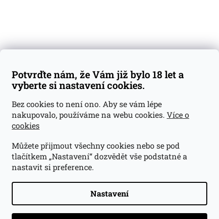
Váš nákup
Doprava a platba
Obchodní podmínky
Reklamace
Potvrďte nám, že Vám již bylo 18 let a
GDPR
vyberte si nastavení cookies.
Kontakty
Bez cookies to není ono. Aby se vám lépe
nakupovalo, používáme na webu cookies.
Více o
jan@dramroom.cz
cookies
+420 774 400 491
Můžete přijmout všechny cookies nebo se pod
Odběrná místa
tlačítkem „Nastavení“ dozvědět vše podstatné a
nastavit si preference.
Velká Ohrada - Lihovarek
Prusíkova 2577/16
Praha 13
Nastavení
15500
Navigovat do obchodu
.