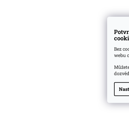
Dárkové
degustační sady
Potvr
Ověřeno
zákazníky
cooki
Bez co
webu c
Můžete
dozvěd
Nast
Highland Park 22 YO
Whisky Essence No. 10
0,02l 51,4%