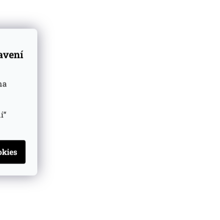
tavení
na
í“