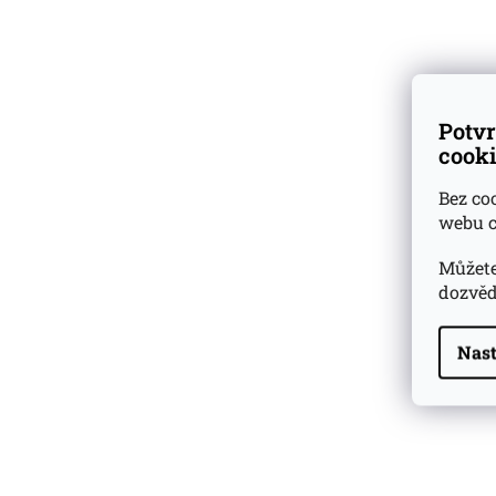
Stáčeno:
Únor 2
Dárkové
degustační sady
Počet lahví:
1 500
Ověřeno
zákazníky
Potvr
cooki
Degustační poz
Bez co
Barva: světle ja
webu c
Vůně: Ovocná vů
Můžete
dozvěd
Chuť: Vůně: ovoc
Nast
Závěr: Dlouhá ch
Highland Park 22 YO
Whisky Essence No. 10
0,02l 51,4%