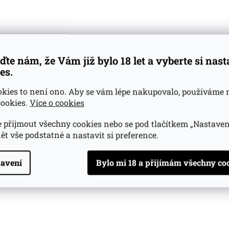
022
 ks
ďte nám, že Vám již bylo 18 let a vyberte si nas
es.
námky:
okies to není ono. Aby se vám lépe nakupovalo, používáme 
ntarová s červenými odstíny.
ookies.
Více o cookies
ně, voda z pomerančových květů, tmavé bobuloviny, tabák, 
 přijmout všechny cookies nebo se pod tlačítkem „Nastaven
ět vše podstatné a nastavit si preference.
ná, máslová, hořká čokoláda, koření, hořké pomeranče, tmav
avení
uť.