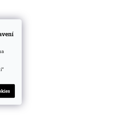
tavení
na
dřevo.
í“
é lesní plody.