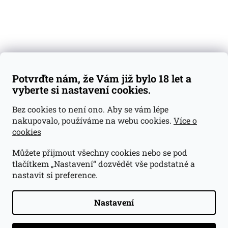
Váš nákup
Doprava a platba
Obchodní podmínky
Reklamace
Potvrďte nám, že Vám již bylo 18 let a
GDPR
vyberte si nastavení cookies.
Kontakty
Bez cookies to není ono. Aby se vám lépe
nakupovalo, používáme na webu cookies.
Více o
jan@dramroom.cz
cookies
+420 774 400 491
Můžete přijmout všechny cookies nebo se pod
Odběrná místa
tlačítkem „Nastavení“ dozvědět vše podstatné a
nastavit si preference.
Velká Ohrada - Lihovarek
Prusíkova 2577/16
Praha 13
Nastavení
15500