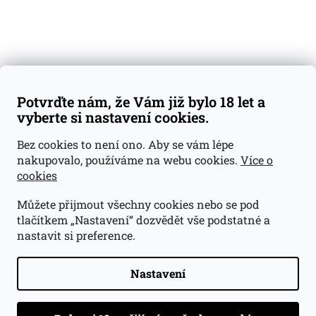
Váš nákup
Doprava a platba
Obchodní podmínky
Reklamace
Potvrďte nám, že Vám již bylo 18 let a
GDPR
vyberte si nastavení cookies.
Kontakty
Bez cookies to není ono. Aby se vám lépe
nakupovalo, používáme na webu cookies.
Více o
jan@dramroom.cz
cookies
+420 774 400 491
Můžete přijmout všechny cookies nebo se pod
Odběrná místa
tlačítkem „Nastavení“ dozvědět vše podstatné a
nastavit si preference.
Velká Ohrada - Lihovarek
Prusíkova 2577/16
Praha 13
Nastavení
15500
Navigovat do obchodu
.