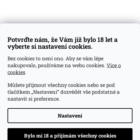
Váš nákup
Doprava a platba
Obchodní podmínky
Reklamace
Potvrďte nám, že Vám již bylo 18 let a
GDPR
vyberte si nastavení cookies.
Kontakty
Bez cookies to není ono. Aby se vám lépe
nakupovalo, používáme na webu cookies.
Více o
jan@dramroom.cz
cookies
+420 774 400 491
Můžete přijmout všechny cookies nebo se pod
Odběrná místa
tlačítkem „Nastavení“ dozvědět vše podstatné a
nastavit si preference.
Velká Ohrada - Lihovarek
Prusíkova 2577/16
Praha 13
Nastavení
15500
Navigovat do obchodu
.