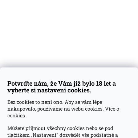
Degustační vzorky
Dárkové sady
Předplatné
Blog
Kontakty
Váš nákup
Doprava a platba
Obchodní podmínky
Reklamace
Potvrďte nám, že Vám již bylo 18 let a
GDPR
vyberte si nastavení cookies.
Kontakty
Bez cookies to není ono. Aby se vám lépe
nakupovalo, používáme na webu cookies.
Více o
jan@dramroom.cz
cookies
+420 774 400 491
Můžete přijmout všechny cookies nebo se pod
Odběrná místa
tlačítkem „Nastavení“ dozvědět vše podstatné a