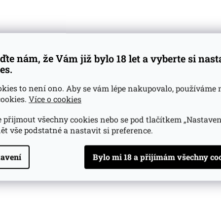
Sudy po bourbonu
aña, zrál 14 let, je rum s bohatým melasovým profilem, který 
ho z nejuznávanějších výrobců v latinskoamerické rumové 
 rodinná firma, která je na trhu již pět generací, se intenz
ďte nám, že Vám již bylo 18 let a vyberte si nas
 vliv na společnost a životní prostředí. Jejich odhodlání k
es.
o oceněno v roce 2017, kdy jim byla udělena certifikace Fair
zuje své zařízení s využitím výhradně obnovitelných zdroj
okies to není ono. Aby se vám lépe nakupovalo, používáme 
ookies.
Více o cookies
 přijmout všechny cookies nebo se pod tlačítkem „Nastaven
ět vše podstatné a nastavit si preference.
avení