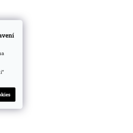
je
tradici.
ivně
tavení
 Trade.
ů
na
í“