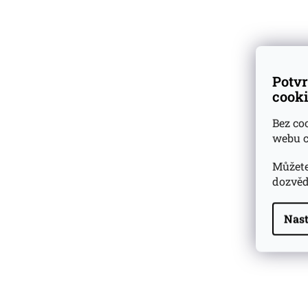
Zrání v sudech:
Popis:
Flor De C
Dárkové
degustační sady
produktem jedno
Tato nikaragujská
Ověřeno
zákazníky
Potvr
zaměřuje na svůj
cooki
udržitelnosti byl
Firma dnes provo
Bez co
energie.
webu c
Můžete
dozvěd
Nast
Highland Park 22 YO
Whisky Essence No. 10
0,02l 51,4%