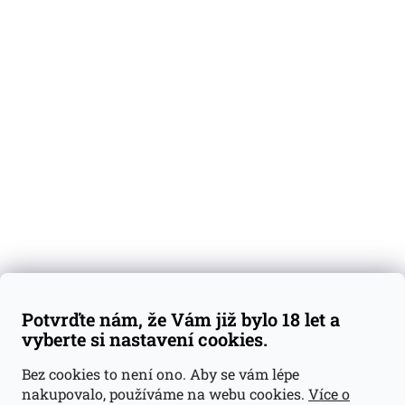
O nás
Degustační vzorky
Dárkové sady
Předplatné
Blog
Kontakty
Váš nákup
Doprava a platba
Obchodní podmínky
Reklamace
Potvrďte nám, že Vám již bylo 18 let a
GDPR
vyberte si nastavení cookies.
Kontakty
Bez cookies to není ono. Aby se vám lépe
nakupovalo, používáme na webu cookies.
Více o
jan@dramroom.cz