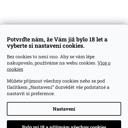
Váš nákup
Doprava a platba
Obchodní podmínky
Reklamace
Potvrďte nám, že Vám již bylo 18 let a
GDPR
vyberte si nastavení cookies.
Kontakty
Bez cookies to není ono. Aby se vám lépe
nakupovalo, používáme na webu cookies.
Více o
jan@dramroom.cz
cookies
+420 774 400 491
Můžete přijmout všechny cookies nebo se pod
Odběrná místa
tlačítkem „Nastavení“ dozvědět vše podstatné a
nastavit si preference.
Velká Ohrada - Lihovarek
Prusíkova 2577/16
Praha 13
Nastavení
15500
Navigovat do obchodu
.