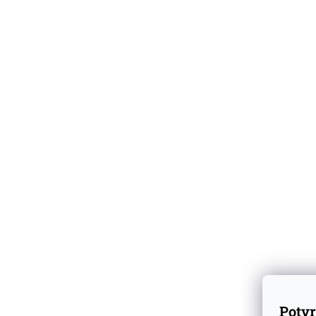
VZORKY - MINIATURY
DÁRKY
NOVINKY
LIKÉRY
NEALKOHOLICKÉ DESTILÁTY
KOLONIÁL
SLUŽBY / B2B
BLOG
Potvr