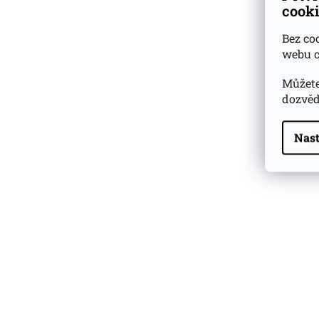
cooki
ZNAČKY
Bez co
webu c
Vyzkoušejte
degustační
Můžete
vzorky
k nákupu lahví
dozvěd
Skladem
přes 500 druhů
Nast
vzorků rumů a whisky
Dárkové
degustační sady
Ověřeno
zákazníky