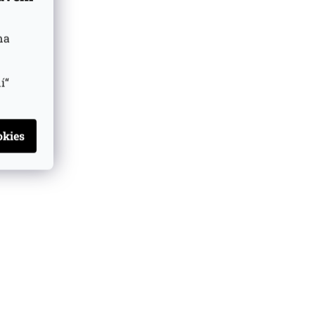
na
í“