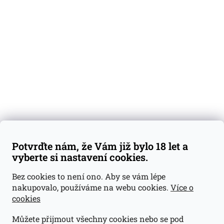
Degustační vzorky
Dárkové sady
Předplatné
Blog
Kontakty
Váš nákup
Doprava a platba
Obchodní podmínky
Reklamace
Potvrďte nám, že Vám již bylo 18 let a
GDPR
vyberte si nastavení cookies.
Kontakty
Bez cookies to není ono. Aby se vám lépe
nakupovalo, používáme na webu cookies.
Více o
jan@dramroom.cz
cookies
+420 774 400 491
Můžete přijmout všechny cookies nebo se pod
Odběrná místa