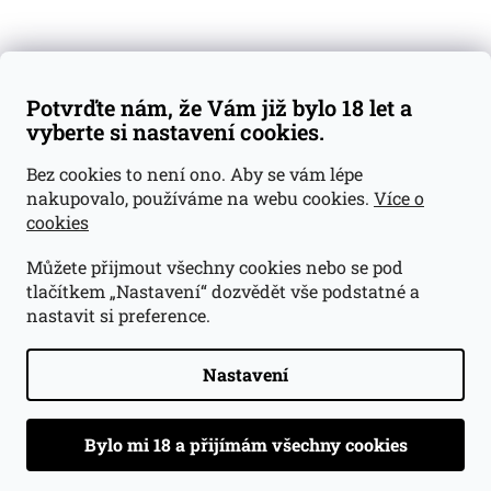
Doprava a platba
Obchodní podmínky
Reklamace
Potvrďte nám, že Vám již bylo 18 let a
GDPR
vyberte si nastavení cookies.
Kontakty
Bez cookies to není ono. Aby se vám lépe
nakupovalo, používáme na webu cookies.
Více o
jan@dramroom.cz
cookies
+420 774 400 491
Můžete přijmout všechny cookies nebo se pod
Odběrná místa
tlačítkem „Nastavení“ dozvědět vše podstatné a
nastavit si preference.
Velká Ohrada - Lihovarek
Prusíkova 2577/16
Praha 13
Nastavení
15500
Navigovat do obchodu
.