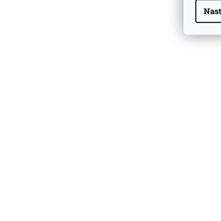
Nast
Highland Park 22 YO
Whisky Essence No. 10
0,02l 51,4%
179 Kč
Barcelo Imperial Rum
Premium Blend 40
Aniversario
0,7l 43%
2 590 Kč
Veuve Clicquot Ponsardin
Arrow Orange/Blue 0.75l