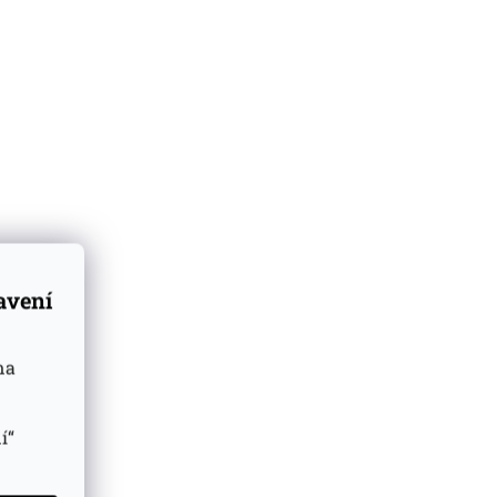
tavení
na
í“