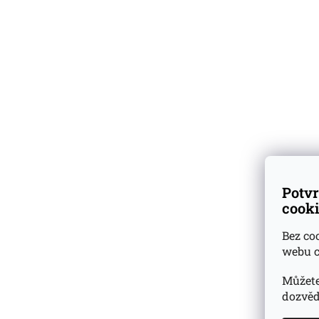
SLUŽBY / B2B
BLOG
ZNAČKY
Vyzkoušejte
degustační
vzorky
k nákupu lahví
Potvr
Skladem
přes 500 druhů
cooki
vzorků rumů a whisky
Bez co
webu c
Dárkové
degustační sady
Můžete
Ověřeno
zákazníky
dozvěd