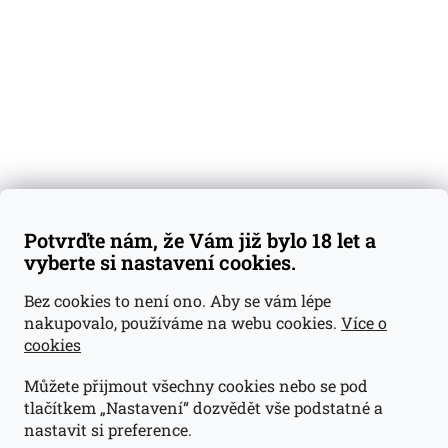
Dárkové sady
Předplatné
Blog
Kontakty
Váš nákup
Doprava a platba
Obchodní podmínky
Reklamace
Potvrďte nám, že Vám již bylo 18 let a
GDPR
vyberte si nastavení cookies.
Kontakty
Bez cookies to není ono. Aby se vám lépe
nakupovalo, používáme na webu cookies.
Více o
jan@dramroom.cz
cookies
+420 774 400 491
Můžete přijmout všechny cookies nebo se pod
Odběrná místa
tlačítkem „Nastavení“ dozvědět vše podstatné a
nastavit si preference.
Velká Ohrada - Lihovarek