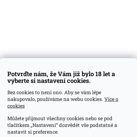
Dárkové sady
Předplatné
Blog
Kontakty
Váš nákup
Doprava a platba
Obchodní podmínky
Reklamace
Potvrďte nám, že Vám již bylo 18 let a
GDPR
vyberte si nastavení cookies.
Kontakty
Bez cookies to není ono. Aby se vám lépe
nakupovalo, používáme na webu cookies.
Více o
jan@dramroom.cz
cookies
+420 774 400 491
Můžete přijmout všechny cookies nebo se pod
Odběrná místa
tlačítkem „Nastavení“ dozvědět vše podstatné a
nastavit si preference.
Velká Ohrada - Lihovarek