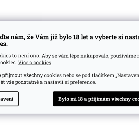
ůměrné
Průměrné
dnocení
hodnocení
(>5 ks)
Skladem
(>5 ks)
oduktu
produktu
239 Kč
269 K
je
4,7
Do košíku
Do košíku
ďte nám, že Vám již bylo 18 let a vyberte si nas
z
es.
5
zdiček.
hvězdiček.
okies to není ono. Aby se vám lépe nakupovalo, používáme 
ookies.
Více o cookies
ní (1)
 přijmout všechny cookies nebo se pod tlačítkem „Nastaven
ět vše podstatné a nastavit si preference.
opis produktu
avení
 Couvreur
lt whisky