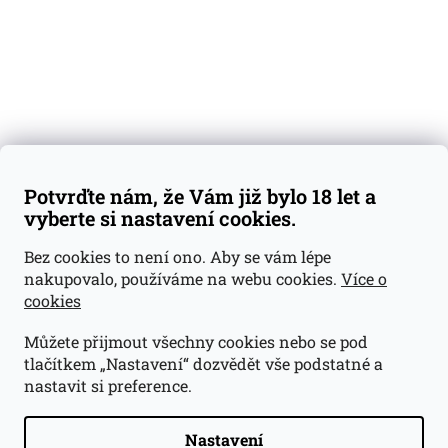
Blog
Kontakty
Váš nákup
Doprava a platba
Obchodní podmínky
Reklamace
Potvrďte nám, že Vám již bylo 18 let a
GDPR
vyberte si nastavení cookies.
Kontakty
Bez cookies to není ono. Aby se vám lépe
nakupovalo, používáme na webu cookies.
Více o
jan@dramroom.cz
cookies
+420 774 400 491
Můžete přijmout všechny cookies nebo se pod
Odběrná místa
tlačítkem „Nastavení“ dozvědět vše podstatné a
nastavit si preference.
Velká Ohrada - Lihovarek
Prusíkova 2577/16
Praha 13
Nastavení