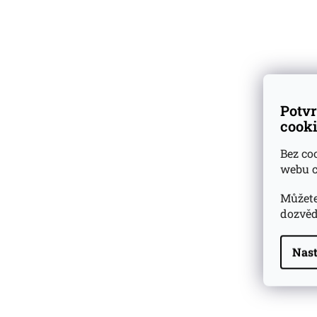
vzorky
k nákupu lahví
Tropické zrání: 
Kontinentální zr
Třetí zrání: 8 m
Skladem
přes 500 druhů
vzorků rumů a whisky
Lahvován byl o sí
Aroma:
intenziv
Dárkové
degustační sady
a limetková kůra
Potvr
Chuť:
příjemná „
cooki
Ověřeno
zákazníky
Závěr:
dlouhotrv
Bez co
Lahev je dodává
webu c
Můžete
dozvěd
Nast