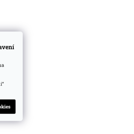
ananasová
tavení
trusů
na
í“