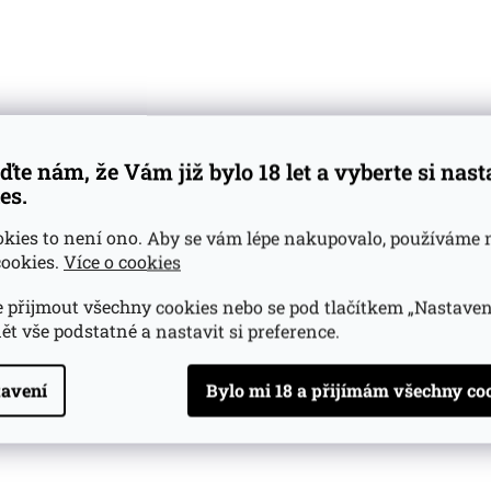
6 měsíců v 200L sudu po bourbonu.
ání: 5 let a 10 měsíců v 350L sudu po koňaku Ferrand.
ěsíců v sudu po Willet Kentucky bourbonu.
le 51,9 %.
ní ovocný profil, kterému dominuje zralý banán, meloun, 
, prolínající se s přezrálým ovocem.
ďte nám, že Vám již bylo 18 let a vyberte si nas
funky“ chuť, typická pro jamajské rumy s tóny ananasu a ci
es.
ající a komplexní s přetrvávajícími citrusovými tóny.
okies to není ono. Aby se vám lépe nakupovalo, používáme 
na v dárkovém kartonu.
ookies.
Více o cookies
 přijmout všechny cookies nebo se pod tlačítkem „Nastaven
ět vše podstatné a nastavit si preference.
avení