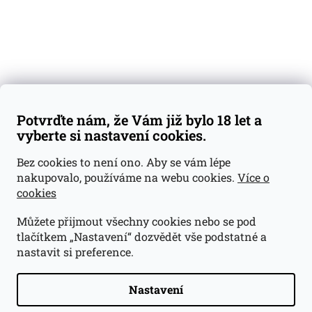
Kontakty
Váš nákup
Doprava a platba
Obchodní podmínky
Reklamace
Potvrďte nám, že Vám již bylo 18 let a
GDPR
vyberte si nastavení cookies.
Kontakty
Bez cookies to není ono. Aby se vám lépe
nakupovalo, používáme na webu cookies.
Více o
jan@dramroom.cz
cookies
+420 774 400 491
Můžete přijmout všechny cookies nebo se pod
Odběrná místa
tlačítkem „Nastavení“ dozvědět vše podstatné a
nastavit si preference.
Velká Ohrada - Lihovarek
Prusíkova 2577/16
Praha 13
Nastavení
15500