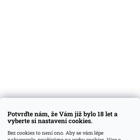
O nás
Degustační vzorky
Dárkové sady
Předplatné
Blog
Kontakty
Váš nákup
Doprava a platba
Obchodní podmínky
Reklamace
Potvrďte nám, že Vám již bylo 18 let a
GDPR
vyberte si nastavení cookies.
Kontakty
Bez cookies to není ono. Aby se vám lépe
nakupovalo, používáme na webu cookies.
Více o