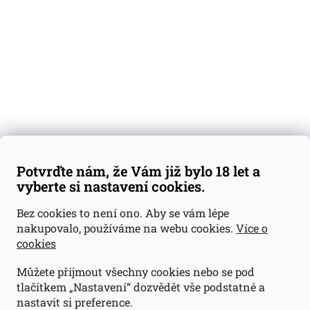
Dárkové sady
Předplatné
Blog
Kontakty
Váš nákup
Doprava a platba
Obchodní podmínky
Reklamace
Potvrďte nám, že Vám již bylo 18 let a
GDPR
vyberte si nastavení cookies.
Kontakty
Bez cookies to není ono. Aby se vám lépe
nakupovalo, používáme na webu cookies.
Více o
jan@dramroom.cz
cookies
+420 774 400 491
Můžete přijmout všechny cookies nebo se pod
Odběrná místa
tlačítkem „Nastavení“ dozvědět vše podstatné a
nastavit si preference.
Velká Ohrada - Lihovarek