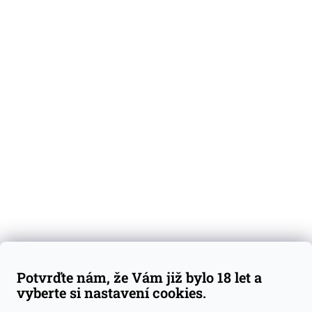
O nás
Degustační vzorky
Dárkové sady
Předplatné
Blog
Kontakty
Váš nákup
Doprava a platba
Obchodní podmínky
Reklamace
Potvrďte nám, že Vám již bylo 18 let a
GDPR
vyberte si nastavení cookies.
Kontakty