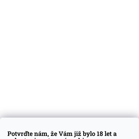
O nás
Degustační vzorky
Dárkové sady
Předplatné
Blog
Kontakty
Váš nákup
Doprava a platba
Obchodní podmínky
Reklamace
Potvrďte nám, že Vám již bylo 18 let a
GDPR